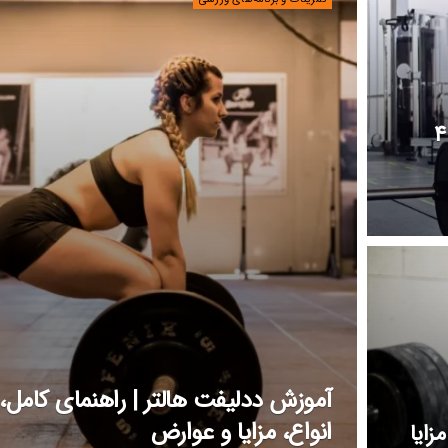
تکنیک‌های انجام ددلیفت رومانیایی + ۴
آموزش ددلیفت هالتر | راهنمای کامل،
انواع، مزایا و عوارض
زایا